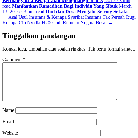
Berulang, Kita Belajar atau Mengulangi?
June 8, 2017 · 3 min
read
Manfaatkan Ramadhan Bagi Individu Yang Sibuk
March
13, 2016 · 3 min read
Duit dan Dosa Mengalir Seiring Sekata
← Asal Usul Insurans & Kenapa Syarikat Insurans Tak Pernah Rugi
Kenapa Cip Nvidia H200 Jadi Rebutan Negara Besar →
Tinggalkan pandangan
Kongsi idea, tambahan atau soalan ringkas. Tak perlu formal sangat.
Comment
*
Name
Email
Website