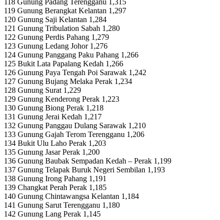
118 Gunung Padang Terengganu 1,315
119 Gunung Berangkat Kelantan 1,297
120 Gunung Saji Kelantan 1,284
121 Gunung Tribulation Sabah 1,280
122 Gunung Perdis Pahang 1,279
123 Gunung Ledang Johor 1,276
124 Gunung Panggang Paku Pahang 1,266
125 Bukit Lata Papalang Kedah 1,266
126 Gunung Paya Tengah Poi Sarawak 1,242
127 Gunung Bujang Melaka Perak 1,234
128 Gunung Surat 1,229
129 Gunung Kenderong Perak 1,223
130 Gunung Biong Perak 1,218
131 Gunung Jerai Kedah 1,217
132 Gunung Panggau Dulang Sarawak 1,210
133 Gunung Gajah Terom Terengganu 1,206
134 Bukit Ulu Laho Perak 1,203
135 Gunung Jasar Perak 1,200
136 Gunung Baubak Sempadan Kedah – Perak 1,199
137 Gunung Telapak Buruk Negeri Sembilan 1,193
138 Gunung Irong Pahang 1,191
139 Changkat Perah Perak 1,185
140 Gunung Chintawangsa Kelantan 1,184
141 Gunung Sarut Terengganu 1,180
142 Gunung Lang Perak 1,145