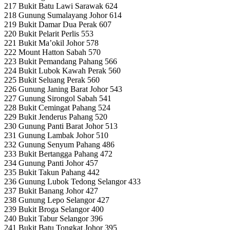
217 Bukit Batu Lawi Sarawak 624
218 Gunung Sumalayang Johor 614
219 Bukit Damar Dua Perak 607
220 Bukit Pelarit Perlis 553
221 Bukit Ma’okil Johor 578
222 Mount Hatton Sabah 570
223 Bukit Pemandang Pahang 566
224 Bukit Lubok Kawah Perak 560
225 Bukit Seluang Perak 560
226 Gunung Janing Barat Johor 543
227 Gunung Sirongol Sabah 541
228 Bukit Cemingat Pahang 524
229 Bukit Jenderus Pahang 520
230 Gunung Panti Barat Johor 513
231 Gunung Lambak Johor 510
232 Gunung Senyum Pahang 486
233 Bukit Bertangga Pahang 472
234 Gunung Panti Johor 457
235 Bukit Takun Pahang 442
236 Gunung Lubok Tedong Selangor 433
237 Bukit Banang Johor 427
238 Gunung Lepo Selangor 427
239 Bukit Broga Selangor 400
240 Bukit Tabur Selangor 396
241 Bukit Batu Tongkat Johor 395