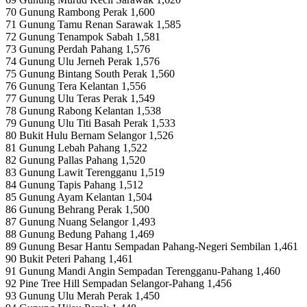
70 Gunung Rambong Perak 1,600
71 Gunung Tamu Renan Sarawak 1,585
72 Gunung Tenampok Sabah 1,581
73 Gunung Perdah Pahang 1,576
74 Gunung Ulu Jerneh Perak 1,576
75 Gunung Bintang South Perak 1,560
76 Gunung Tera Kelantan 1,556
77 Gunung Ulu Teras Perak 1,549
78 Gunung Rabong Kelantan 1,538
79 Gunung Ulu Titi Basah Perak 1,533
80 Bukit Hulu Bernam Selangor 1,526
81 Gunung Lebah Pahang 1,522
82 Gunung Pallas Pahang 1,520
83 Gunung Lawit Terengganu 1,519
84 Gunung Tapis Pahang 1,512
85 Gunung Ayam Kelantan 1,504
86 Gunung Behrang Perak 1,500
87 Gunung Nuang Selangor 1,493
88 Gunung Bedung Pahang 1,469
89 Gunung Besar Hantu Sempadan Pahang-Negeri Sembilan 1,461
90 Bukit Peteri Pahang 1,461
91 Gunung Mandi Angin Sempadan Terengganu-Pahang 1,460
92 Pine Tree Hill Sempadan Selangor-Pahang 1,456
93 Gunung Ulu Merah Perak 1,450