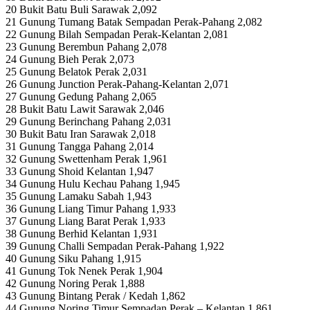
20 Bukit Batu Buli Sarawak 2,092
21 Gunung Tumang Batak Sempadan Perak-Pahang 2,082
22 Gunung Bilah Sempadan Perak-Kelantan 2,081
23 Gunung Berembun Pahang 2,078
24 Gunung Bieh Perak 2,073
25 Gunung Belatok Perak 2,031
26 Gunung Junction Perak-Pahang-Kelantan 2,071
27 Gunung Gedung Pahang 2,065
28 Bukit Batu Lawit Sarawak 2,046
29 Gunung Berinchang Pahang 2,031
30 Bukit Batu Iran Sarawak 2,018
31 Gunung Tangga Pahang 2,014
32 Gunung Swettenham Perak 1,961
33 Gunung Shoid Kelantan 1,947
34 Gunung Hulu Kechau Pahang 1,945
35 Gunung Lamaku Sabah 1,943
36 Gunung Liang Timur Pahang 1,933
37 Gunung Liang Barat Perak 1,933
38 Gunung Berhid Kelantan 1,931
39 Gunung Challi Sempadan Perak-Pahang 1,922
40 Gunung Siku Pahang 1,915
41 Gunung Tok Nenek Perak 1,904
42 Gunung Noring Perak 1,888
43 Gunung Bintang Perak / Kedah 1,862
44 Gunung Noring Timur Sempadan Perak – Kelantan 1,861