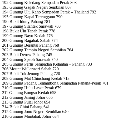
192 Gunung Keledang Sempadan Perak 808
193 Gunung Gagak Negeri Sembilan 807
194 Gunung Ulu Kaho Sempadan Perak – Thailand 792
195 Gunung Kapal Terengganu 790
196 Bukit Idung Pahang 781
197 Gunung Silantek Sarawak 780
198 Bukit Ulu Tapah Perak 778
199 Gunung Bayu Kedah 776
200 Gunung Bagahak Sabah 774
201 Gunung Berantai Pahang 768
202 Gunung Tampin Negeri Sembilan 764
203 Bukit Derow Pahang 745
204 Gunung Spaoh Sarawak 740
205 Gunung Perlis Sempadan Kelantan – Pahang 733
206 Mount Wullerstorf Sabah 720
207 Bukit Tok Jenung Pahang 720
208 Gunung Mat Chinchang Kedah 713
209 Gunung Padang Temambong Sempadan Pahang-Perak 701
210 Gunung Hulu Lawit Perak 679
211 Gunung Bongsu Kedah 658
212 Gunung Janing Johor 655
213 Gunung Pulai Johor 654
214 Bukit Chini Pahang 641
215 Gunung Jono Negeri Sembilan 640
216 Gunung Muntahak Johor 634