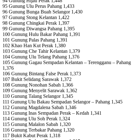
94 Gunung Hijau Perak 1,448
95 Gunung Ulu Perus Pahang 1,433
96 Gunung Bunga Buah Selangor 1,430
97 Gunung Stong Kelantan 1,422
98 Gunung Chingkai Perak 1,397
99 Gunung Diwangsa Pahang 1,395
100 Gunung Hulu Bakar Pahang 1,391
101 Gunung Palas Pahang 1,391
102 Khao Han Kut Perak 1,380
103 Gunung Che Tahir Kelantan 1,379
104 Gunung Ulu Telang Pahang 1,376
105 Gunung Gagau Sempadan Kelantan – Terengganu – Pahang
1,376
106 Gunung Bintang False Perak 1,373
107 Bukit Selidang Sarawak 1,372
108 Gunung Nonohan Sabah 1,366
109 Gunung Menyelit Sarawak 1,362
110 Gunung Talang Selangor 1,345
111 Gunung Ulu Bakau Sempadan Selangor – Pahang 1,345
112 Gunung Magdalena Sabah 1,346
113 Gunung Inas Sempadan Perak – Kedah 1,341
114 Gunung Ulu Soh Perak 1,324
115 Gunung Malalon Sabah 1,320
116 Gunung Terbakar Pahang 1,320
117 Bukit Kabut Perak 1,318