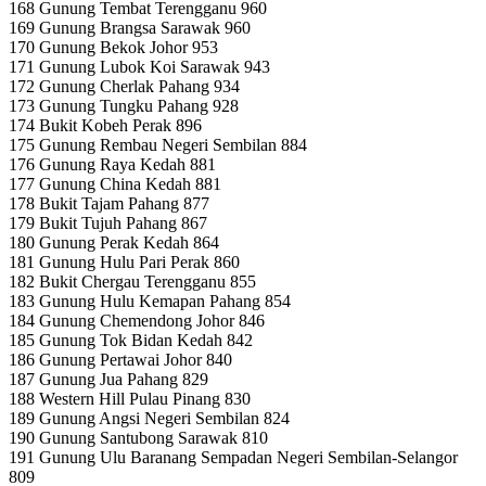
168 Gunung Tembat Terengganu 960
169 Gunung Brangsa Sarawak 960
170 Gunung Bekok Johor 953
171 Gunung Lubok Koi Sarawak 943
172 Gunung Cherlak Pahang 934
173 Gunung Tungku Pahang 928
174 Bukit Kobeh Perak 896
175 Gunung Rembau Negeri Sembilan 884
176 Gunung Raya Kedah 881
177 Gunung China Kedah 881
178 Bukit Tajam Pahang 877
179 Bukit Tujuh Pahang 867
180 Gunung Perak Kedah 864
181 Gunung Hulu Pari Perak 860
182 Bukit Chergau Terengganu 855
183 Gunung Hulu Kemapan Pahang 854
184 Gunung Chemendong Johor 846
185 Gunung Tok Bidan Kedah 842
186 Gunung Pertawai Johor 840
187 Gunung Jua Pahang 829
188 Western Hill Pulau Pinang 830
189 Gunung Angsi Negeri Sembilan 824
190 Gunung Santubong Sarawak 810
191 Gunung Ulu Baranang Sempadan Negeri Sembilan-Selangor
809