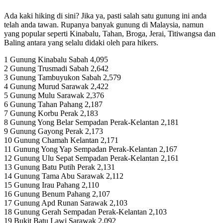
Ada kaki hiking di sini? Jika ya, pasti salah satu gunung ini anda
telah anda tawan. Rupanya banyak gunung di Malaysia, namun
yang popular seperti Kinabalu, Tahan, Broga, Jerai, Titiwangsa dan
Baling antara yang selalu didaki oleh para hikers.
1 Gunung Kinabalu Sabah 4,095
2 Gunung Trusmadi Sabah 2,642
3 Gunung Tambuyukon Sabah 2,579
4 Gunung Murud Sarawak 2,422
5 Gunung Mulu Sarawak 2,376
6 Gunung Tahan Pahang 2,187
7 Gunung Korbu Perak 2,183
8 Gunung Yong Belar Sempadan Perak-Kelantan 2,181
9 Gunung Gayong Perak 2,173
10 Gunung Chamah Kelantan 2,171
11 Gunung Yong Yap Sempadan Perak-Kelantan 2,167
12 Gunung Ulu Sepat Sempadan Perak-Kelantan 2,161
13 Gunung Batu Putih Perak 2,131
14 Gunung Tama Abu Sarawak 2,112
15 Gunung Irau Pahang 2,110
16 Gunung Benum Pahang 2,107
17 Gunung Apd Runan Sarawak 2,103
18 Gunung Gerah Sempadan Perak-Kelantan 2,103
19 Bukit Batu Lawi Sarawak 2,092