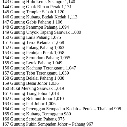
143 Gunung Hulu Lenik Selangor 1,140
144 Gunung Guak Rimau Perak 1,131
145 Gunung Templer Sabah 1,120
146 Gunung Kubang Badak Kedah 1,113
147 Gunung Gabis Pahang 1,106
148 Gunung Penumpu Pahang 1,094
149 Gunung Unyok Tapang Sarawak 1,080
150 Gunung Laris Pahang 1,075
151 Gunung Terra Kelantan 1,068
152 Gunung Pulang Pahang 1,063
153 Gunung Peninjau Perak 1,058
154 Gunung Serundum Pahang 1,055
155 Gunung Lerek Pahang 1,049
156 Gunung Kachang Terengganu 1,047
157 Gunung Tebu Terengganu 1,039
158 Gunung Belalai Pahang 1,038
159 Gunung Besar Johor 1,036
160 Bukit Mersing Sarawak 1,019
161 Gunung Tiong Johor 1,014
162 Gunung Belumut Johor 1,010
163 Gunung Pari Johor 1,006
164 Gunung Perenggan Sempadan Kedah – Perak – Thailand 998
165 Gunung Kubang Terengganu 980
166 Gunung Serudum Pahang 975
167 Gunung Pukin Sempadan Johor – Pahang 967