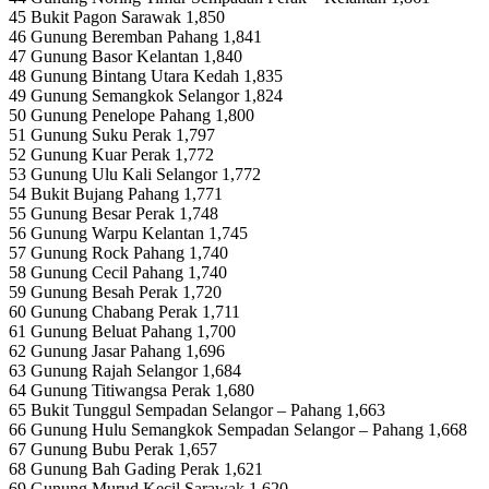
45 Bukit Pagon Sarawak 1,850
46 Gunung Beremban Pahang 1,841
47 Gunung Basor Kelantan 1,840
48 Gunung Bintang Utara Kedah 1,835
49 Gunung Semangkok Selangor 1,824
50 Gunung Penelope Pahang 1,800
51 Gunung Suku Perak 1,797
52 Gunung Kuar Perak 1,772
53 Gunung Ulu Kali Selangor 1,772
54 Bukit Bujang Pahang 1,771
55 Gunung Besar Perak 1,748
56 Gunung Warpu Kelantan 1,745
57 Gunung Rock Pahang 1,740
58 Gunung Cecil Pahang 1,740
59 Gunung Besah Perak 1,720
60 Gunung Chabang Perak 1,711
61 Gunung Beluat Pahang 1,700
62 Gunung Jasar Pahang 1,696
63 Gunung Rajah Selangor 1,684
64 Gunung Titiwangsa Perak 1,680
65 Bukit Tunggul Sempadan Selangor – Pahang 1,663
66 Gunung Hulu Semangkok Sempadan Selangor – Pahang 1,668
67 Gunung Bubu Perak 1,657
68 Gunung Bah Gading Perak 1,621
69 Gunung Murud Kecil Sarawak 1,620